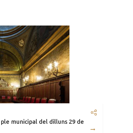
Compartir: Ord
ngua de Vic celebrarà divendres vinent la Gran Fina
 ple municipal del dilluns 29 de