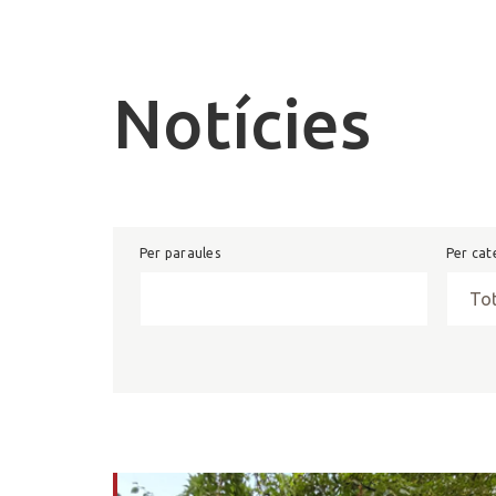
Notícies
Per paraules
Per cat