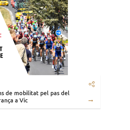
Compartir: Afe
s de mobilitat pel pas del
ança a Vic
l I Premi de Comunicació Científica Ràdio Associ