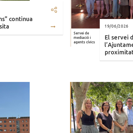
Compartir: La 4a edició de "D
ns" continua
sita
19/06/2026
Servei de
El servei 
mediació i
agents cívics
l’Ajuntame
proximitat