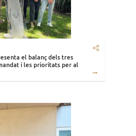
Compartir: Albe
augura la temporada d’estiu 2026
resenta el balanç dels tres
andat i les prioritats per al