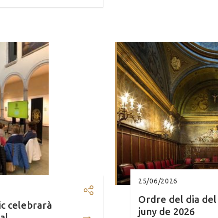
25/06/2026
Compartir: La Lliga per la Lle
Ordre del dia del
ic celebrarà
juny de 2026
al