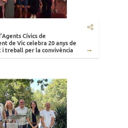
e portes endins" continua creixent amb un nou espa
Compartir: El s
d’Agents Cívics de
nt de Vic celebra 20 anys de
 i treball per la convivència