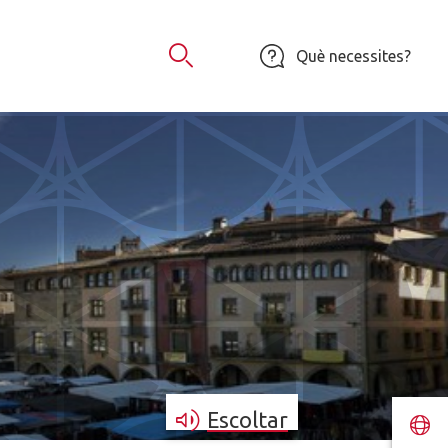
Què necessites?
Obrir Cercador
Escoltar