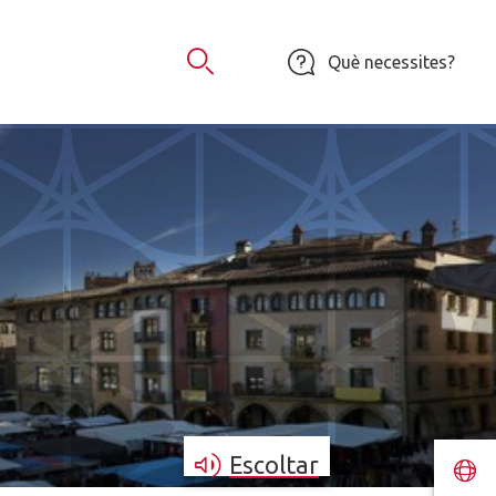
Què necessites?
Obrir Cercador
Escoltar