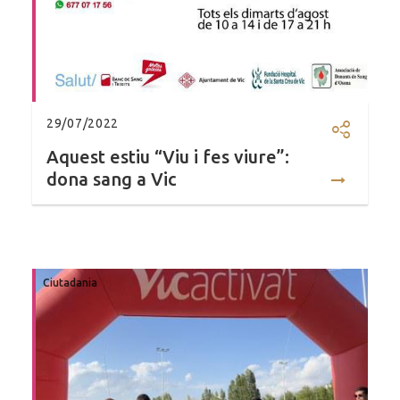
29/07/2022
Compartir
Aquest estiu “Viu i fes viure”:
dona sang a Vic
Ciutadania