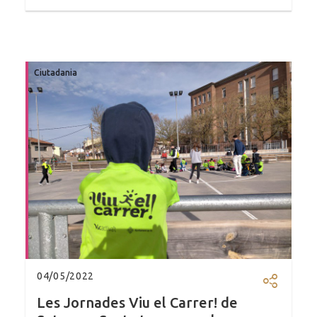
Ciutadania
04/05/2022
Comparti
Les Jornades Viu el Carrer! de