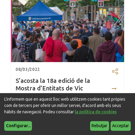
08/03/2022
Compartir
S’acosta la 18a edició de la
Mostra d’Entitats de Vic
L'informem que en aquest lloc web utilitzem cookies tant pròpies
com de tercers per oferir un millor servei, d'acord amb els seus
hàbits de navegació. Podeu consultar
la política de cookies
Ciutadania
Configurar
...
Rebutjar
Acceptar