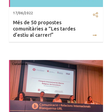
17/06/2022
Compartir
Més de 50 propostes
comunitàries a “Les tardes
d’estiu al carrer!”
Ciutadania