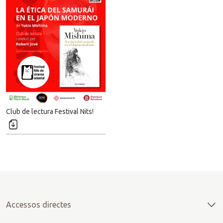
D
Club de lectura Festival Nits!
e
c
a
r
r
e
g
a
Accessos directes
r
i