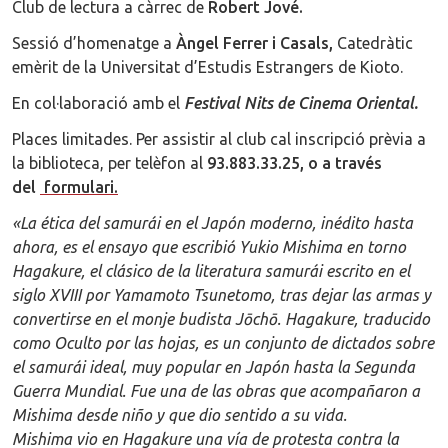
Club de lectura a càrrec de
Robert Jové.
Sessió d’homenatge a
Àngel Ferrer i Casals,
Catedràtic
emèrit de la Universitat d’Estudis Estrangers de Kioto.
En col·laboració amb el
Festival Nits de Cinema Oriental.
Places limitades. Per assistir al club cal inscripció prèvia a
la biblioteca, per telèfon al
93.883.33.25, o a través
del
formulari.
«La ética del samurái en el Japón moderno, inédito hasta
ahora, es el ensayo que escribió Yukio Mishima en torno
Hagakure, el clásico de la literatura samurái escrito en el
siglo XVIII por Yamamoto Tsunetomo, tras dejar las armas y
convertirse en el monje budista Jōchō. Hagakure, traducido
como Oculto por las hojas, es un conjunto de dictados sobre
el samurái ideal, muy popular en Japón hasta la Segunda
Guerra Mundial. Fue una de las obras que acompañaron a
Mishima desde niño y que dio sentido a su vida.
Mishima vio en Hagakure una vía de protesta contra la