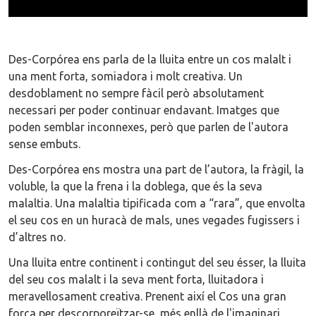
Des-Corpórea ens parla de la lluita entre un cos malalt i
una ment forta, somiadora i molt creativa. Un
desdoblament no sempre fàcil però absolutament
necessari per poder continuar endavant. Imatges que
poden semblar inconnexes, però que parlen de l'autora
sense embuts.
Des-Corpórea ens mostra una part de l’autora, la fràgil, la
voluble, la que la frena i la doblega, que és la seva
malaltia. Una malaltia tipificada com a “rara”, que envolta
el seu cos en un huracà de mals, unes vegades fugissers i
d’altres no.
Una lluita entre continent i contingut del seu ésser, la lluita
del seu cos malalt i la seva ment forta, lluitadora i
meravellosament creativa. Prenent així el Cos una gran
força per descorporeïtzar-se, més enllà de l'imaginari.