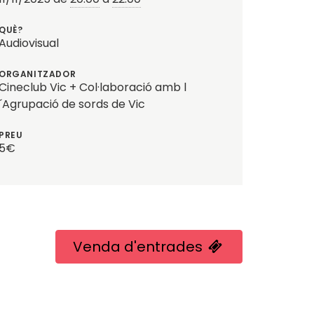
QUÈ?
Audiovisual
ORGANITZADOR
Cineclub Vic + Col·laboració amb l
´Agrupació de sords de Vic
PREU
5€
Venda d'entrades