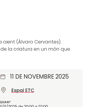
 oient (Álvaro Cervantes).
a de la criatura en un món que
11 DE NOVEMBRE 2025
Espai ETC
O
n
QUAN?
?
11/11/2025
de
20:00
a
22:00