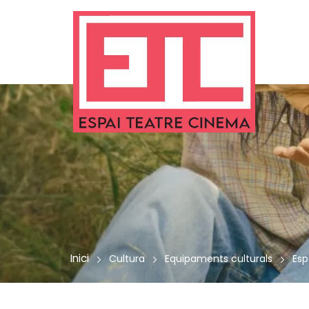
ció de contacte
 a la navegació
r al contingut
Inici
Cultura
Equipaments culturals
Esp