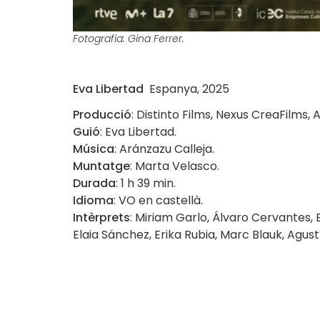
Fotografia: Gina Ferrer.
Eva Libertad
Espanya, 2025
Producció
: Distinto Films, Nexus CreaFilms,
Guió
: Eva Libertad.
Música
: Aránzazu Calleja.
Muntatge
: Marta Velasco.
Durada
: 1 h 39 min.
Idioma
: VO en castellà.
Intèrprets
: Miriam Garlo, Álvaro Cervantes, 
Elaia Sánchez, Erika Rubia, Marc Blauk, Agus