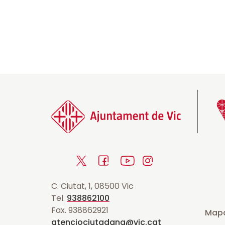
T
F
Y
I
w
a
o
n
C. Ciutat, 1, 08500 Vic
i
c
u
s
Tel.
938862100
t
e
t
t
Fax. 938862921
Mapa
t
b
u
a
atenciociutadana@vic.cat