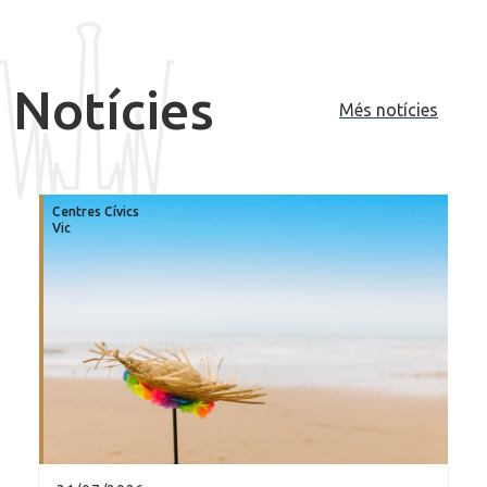
Notícies
Més notícies
Centres Cívics
Vic
ir: El programa TEO amplia les beques per a 16 esportistes a