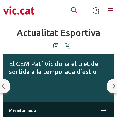
mació de contacte
ar a la navegació
tar al contingut
Alt
Obrir Cercador
Actualitat Esportiva
i
t
n
w
D
s
i
El CEM Patí Vic dona el tret de
t
t
sortida a la temporada d’estiu
e
a
t
g
e
s
Anterior
S
r
r
a
t
m
Més informació