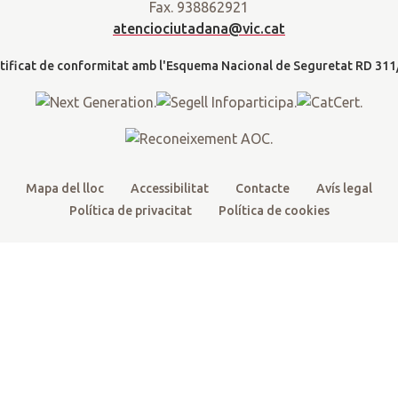
d
Fax. 938862921
t
b
u
a
a
atenciociutadana@vic.cat
l
e
o
b
g
t
r
o
e
r
k
a
m
Mapa del lloc
Accessibilitat
Contacte
Avís legal
Política de privacitat
Política de cookies