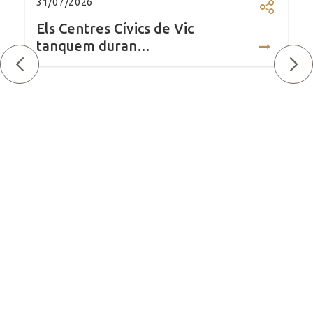
31/07/2026
Compartir
Els Centres Cívics de Vic
tanquem duran…
Anterior
Se
 l'obertura