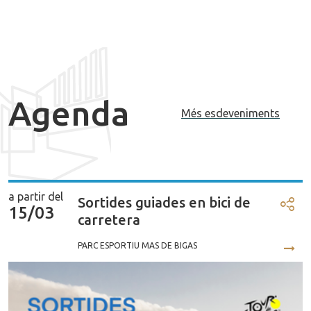
Agenda
Més esdeveniments
a partir del
Sortides guiades en bici de
15/03
Comp
carretera
PARC ESPORTIU MAS DE BIGAS