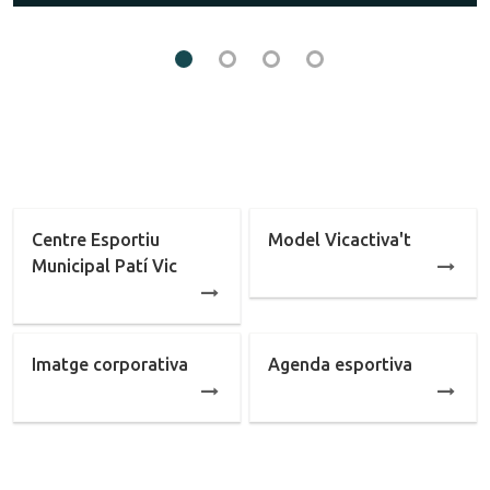
a
1
2
3
4
q
u
e
Centre Esportiu
Model Vicactiva't
Municipal Patí Vic
m
Imatge corporativa
Agenda esportiva