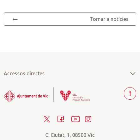
Tornar a notícies
Accessos directes
T
o
r
T
F
Y
I
n
a
w
a
o
n
r
C. Ciutat, 1, 08500 Vic
i
c
u
s