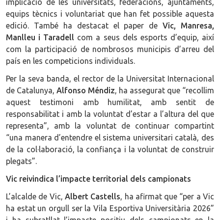
implicació de les universitats, federacions, ajuntaments,
equips tècnics i voluntariat que han fet possible aquesta
edició. També ha destacat el paper de
Vic, Manresa,
Manlleu i Taradell
com a seus dels esports d’equip, així
com la participació de nombrosos municipis d’arreu del
país en les competicions individuals.
Per la seva banda, el rector de la Universitat Internacional
de Catalunya,
Alfonso Méndiz
, ha assegurat que “recollim
aquest testimoni amb humilitat, amb sentit de
responsabilitat i amb la voluntat d’estar a l’altura del que
representa”, amb la voluntat de continuar compartint
“una manera d’entendre el sistema universitari català, des
de la col·laboració, la confiança i la voluntat de construir
plegats”.
Vic reivindica l’impacte territorial dels campionats
L’alcalde de Vic,
Albert Castells
, ha afirmat que “per a Vic
ha estat un orgull ser la Vila Esportiva Universitària 2026”
i ha subratllat l’impacte positiu dels campionats en la