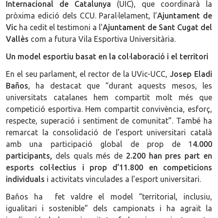
Internacional de Catalunya
(UIC), que coordinarà la
pròxima edició dels CCU. Paral·lelament, l’
Ajuntament de
Vic
ha cedit el testimoni a l’
Ajuntament de Sant Cugat del
Vallès
com a futura Vila Esportiva Universitària.
Un model esportiu basat en la col·laboració i el territori
En el seu parlament, el rector de la UVic-UCC,
Josep Eladi
Baños
, ha destacat que “durant aquests mesos, les
universitats catalanes hem compartit molt més que
competició esportiva. Hem compartit convivència, esforç,
respecte, superació i sentiment de comunitat”. També ha
remarcat la consolidació de l’esport universitari català
amb una participació global de prop de 1
4.000
participants,
dels quals més de
2.200 han pres part en
esports col·lectius i prop d’11.800 en competicions
individuals
i activitats vinculades a l’esport universitari.
Baños ha fet valdre el model “territorial, inclusiu,
igualitari i sostenible” dels campionats i ha agraït la