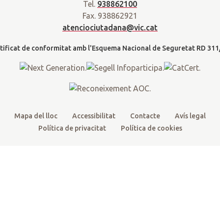
a
Tel.
938862100
t
e
t
t
d
Fax. 938862921
t
b
u
a
a
atenciociutadana@vic.cat
l
e
o
b
g
t
r
o
e
r
k
a
m
Mapa del lloc
Accessibilitat
Contacte
Avís legal
Política de privacitat
Política de cookies