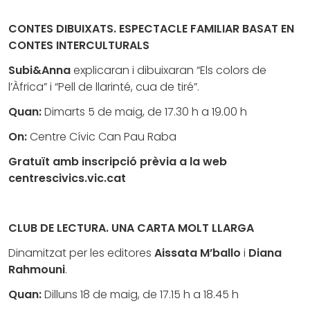
CONTES DIBUIXATS. ESPECTACLE FAMILIAR BASAT EN
CONTES INTERCULTURALS
Subi&Anna
explicaran i dibuixaran “Els colors de
l’Àfrica” i “Pell de llarinté, cua de tiré”.
Quan:
Dimarts 5 de maig, de 17.30 h a 19.00 h
On:
Centre Cívic Can Pau Raba
Gratuït amb inscripció prèvia a la web
centrescivics.vic.cat
CLUB DE LECTURA. UNA CARTA MOLT LLARGA
Dinamitzat per les editores
Aissata M’ballo
i
Diana
Rahmouni
.
Quan:
Dilluns 18 de maig, de 17.15 h a 18.45 h