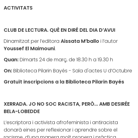
ACTIVITATS
CLUB DE LECTURA. QUÈ EN DIRÉ DEL DIA D’AVUI
Dinamitzat per l’editora
Aissata M’ballo
i l’autor
Youssef El Maimouni
.
Quan:
Dimarts 24 de març, de 18.30 h a 19.30 h
On:
Biblioteca Pilarin Bayés - Sala d'actes U d’Octubre
Gratuït inscripcions a la Biblioteca Pilarin Bayés
XERRADA. JO NO SOC RACISTA, PERÒ... AMB DESIRÉE
BELA-LOBEDDE
L’escriptora i activista afrofeminista i antiracista
donarà eines per reflexionar i aprendre sobre el
racisme, d’una manera molt propera i pràctica.