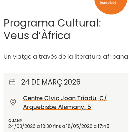
Programa Cultural:
Veus d’Àfrica
Un viatge a través de la literatura africana
24 DE MARÇ 2026
Centre Cívic Joan Triadú, C/
O
Arquebisbe Alemany, 5
n
?
QUAN?
24/03/2026 a 18:30
fins a
18/05/2026 a 17:45