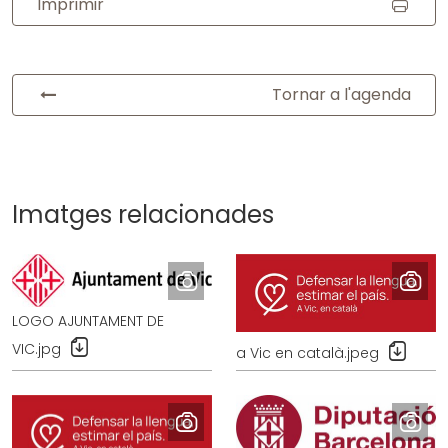
Imprimir
Tornar a l'agenda
Imatges relacionades
LOGO AJUNTAMENT DE
D
D
VIC.jpg
a Vic en català.jpeg
e
e
c
c
a
a
r
r
r