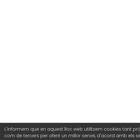
L'informem que en aquest lloc web utilitzem cookies tant pr
com de tercers per oferir un millor servei, d'acord amb els s