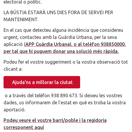
electoral o polític.
LA BÚSTIA ESTARÀ UNS DIES FORA DE SERVEI PER
MANTENIMENT.
En el cas que detecteu alguna incidència que considereu
urgent, contacteu amb la Guàrdia Urbana, per la seva
aplicació (
APP Guàrdia Urbana), o al telèfon 938850000,
per tal que hi puguem donar una solució més ràpida.
Podeu fer el vostre suggeriment o la vostra observació tot
clicant a:
Ajuda'ns a millorar la ciutat
o a través del telèfon 938 890 673. Si deixeu les vostres
dades, us informarem de l'estat en què es troba la vostra
aportació.
Podeu veure el vostre barri/poble i la regidoria
corresponent aquí