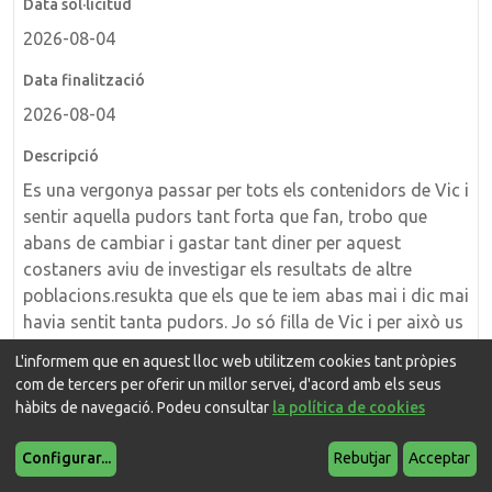
2026-08-04
2026-08-04
Es una vergonya passar per tots els contenidors de Vic i
sentir aquella pudors tant forta que fan, trobo que
abans de cambiar i gastar tant diner per aquest
costaners aviu de investigar els resultats de altre
poblacions.resukta que els que te iem abas mai i dic mai
havia sentit tanta pudors. Jo só filla de Vic i per això us
dic que Vaig a paseja per diferents varis i a tots ho
L'informem que en aquest lloc web utilitzem cookies tant pròpies
sento.eran mil vegades millor els altre, també eren més
com de tercers per oferir un millor servei, d'acord amb els seus
grossos i la calor o el sol no els feia despendre aquesta
hàbits de navegació. Podeu consultar
la política de cookies
paste...res que no rn feu ni una de bona.
Configurar
...
Rebutjar
Acceptar