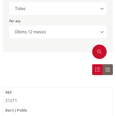
Per any
Cercar
Llistat
Map
21211