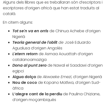
Alguns dels llibres que es treballaran són d’escriptors i
escriptores d’origen africà que han estat traduïts al
català.
En citem alguns:
Tot se'n va en orris
de Chinua Achebe d’origen
Nigerià
Teoria general de l'oblit
de
José Eduardo
Agualusa d’origen Angolès
L'etern retorn
de Asmaa Aouattah d’origen
catalanoamaziga
Dona al punt zero
de Nawal el Saadawi d’origen
egipci
Aigua dolça
de
Akwaeke Emezi
, d’origen Nigerià
Nou de coco
de Kopano Matlwa, d’origen Sud-
àfrica
L’alegre cant de la perdiu
de Paulina Chiziane,
d’origen moçambiquès