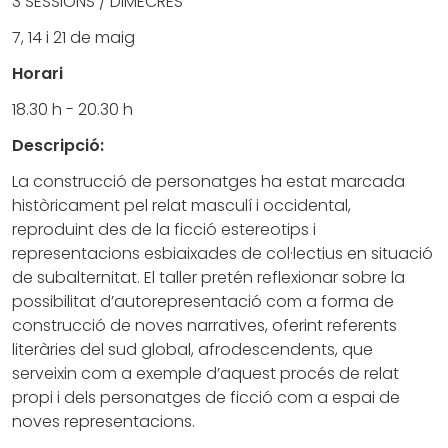
3 SESSIONS / DIMECRES
7, 14 i 21 de maig
Horari
18.30 h - 20.30 h
Descripció:
La construcció de personatges ha estat marcada
històricament pel relat masculí i occidental,
reproduint des de la ficció estereotips i
representacions esbiaixades de col·lectius en situació
de subalternitat. El taller pretén reflexionar sobre la
possibilitat d’autorepresentació com a forma de
construcció de noves narratives, oferint referents
literàries del sud global, afrodescendents, que
serveixin com a exemple d’aquest procés de relat
propi i dels personatges de ficció com a espai de
noves representacions.