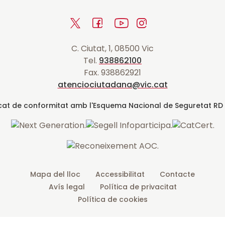
r
T
F
Y
I
n
a
w
a
o
n
r
C. Ciutat, 1, 08500 Vic
i
c
u
s
a
Tel.
938862100
t
e
t
t
d
Fax. 938862921
t
b
u
a
a
atenciociutadana@vic.cat
l
e
o
b
g
t
r
o
e
r
k
a
m
Mapa del lloc
Accessibilitat
Contacte
Avís legal
Política de privacitat
Política de cookies