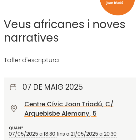
Veus africanes i noves
narratives
Taller d'escriptura
07 DE MAIG 2025
Centre Cívic Joan Triadú, C/
O
Arquebisbe Alemany, 5
n
?
QUAN?
07/05/2025 a 18:30
fins a
21/05/2025 a 20:30