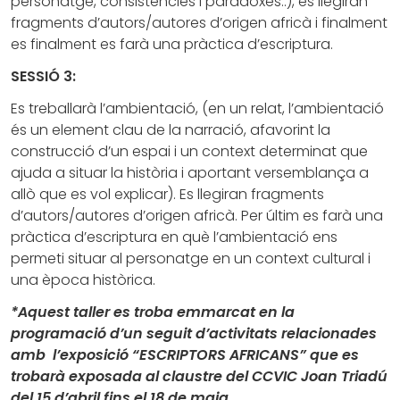
personatge, consistències i paradoxes..), es llegiran
fragments d’autors/autores d’origen africà i finalment
es finalment es farà una pràctica d’escriptura.
SESSIÓ 3:
Es treballarà l’ambientació, (en un relat, l’ambientació
és un element clau de la narració, afavorint la
construcció d’un espai i un context determinat que
ajuda a situar la història i aportant versemblança a
allò que es vol explicar). Es llegiran fragments
d’autors/autores d’origen africà. Per últim es farà una
pràctica d’escriptura en què l’ambientació ens
permeti situar al personatge en un context cultural i
una època històrica.
*Aquest taller es troba emmarcat en la
programació d’un seguit d’activitats relacionades
amb l’exposició “ESCRIPTORS AFRICANS” que es
trobarà exposada al claustre del CCVIC Joan Triadú
del 15 d’abril fins el 18 de maig.