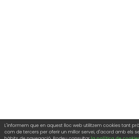
L'informem que en aquest lloc web utilitzem cookies tant pr
com de tercers per oferir un millor servei, d'acord amb els s
hàbits de navegació. Podeu consultar
la política de cookie