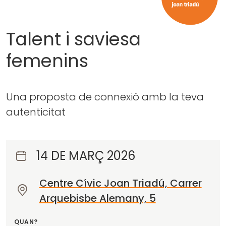
Talent i saviesa
femenins
Una proposta de connexió amb la teva
autenticitat
14 DE MARÇ 2026
Centre Cívic Joan Triadú, Carrer
O
Arquebisbe Alemany, 5
n
?
QUAN?