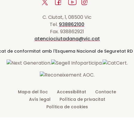
T
F
Y
I
n
a
w
a
o
n
r
C. Ciutat, 1, 08500 Vic
i
c
u
s
a
Tel.
938862100
t
e
t
t
d
Fax. 938862921
t
b
u
a
a
atenciociutadana@vic.cat
l
e
o
b
g
t
r
o
e
r
k
a
m
Mapa del lloc
Accessibilitat
Contacte
Avís legal
Política de privacitat
Política de cookies