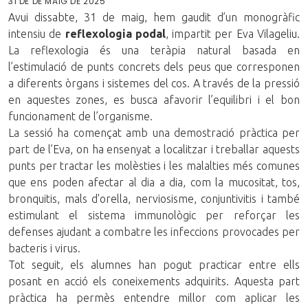
31 DE DE MAIG DE 2025
Avui dissabte, 31 de maig, hem gaudit d’un monogràfic
intensiu de
reflexologia podal
, impartit per Eva Vilageliu.
La reflexologia és una teràpia natural basada en
l’estimulació de punts concrets dels peus que corresponen
a diferents òrgans i sistemes del cos. A través de la pressió
en aquestes zones, es busca afavorir l’equilibri i el bon
funcionament de l’organisme.
La sessió ha començat amb una demostració pràctica per
part de l’Eva, on ha ensenyat a localitzar i treballar aquests
punts per tractar les molèsties i les malalties més comunes
que ens poden afectar al dia a dia, com la mucositat, tos,
bronquitis, mals d'orella, nerviosisme, conjuntivitis i també
estimulant el sistema immunològic per reforçar les
defenses ajudant a combatre les infeccions provocades per
bacteris i virus.
Tot seguit, els alumnes han pogut practicar entre ells
posant en acció els coneixements adquirits. Aquesta part
pràctica ha permès entendre millor com aplicar les