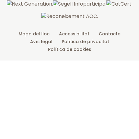
k
a
m
Mapa del lloc
Accessibilitat
Contacte
Avís legal
Política de privacitat
Política de cookies