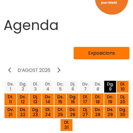
Agenda
Exposicions
D’AGOST 2026
Anar al mes anterior
Anar al mes següent
Ds.
Dg.
Dl.
Dt.
Dc.
Dj.
Dv.
Ds.
Dg.
Dl.
1
2
3
4
5
6
7
8
9
10
Dt.
Dc.
Dj.
Dv.
Ds.
Dg.
Dl.
Dt.
Dc.
Dj.
11
12
13
14
15
16
17
18
19
20
Dv.
Ds.
Dg.
Dl.
Dt.
Dc.
Dj.
Dv.
Ds.
Dg.
21
22
23
24
25
26
27
28
29
30
Dl.
31