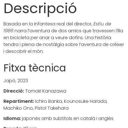
Descripció
Basada en la infantesa real del director,
Estiu de
1986
narra l’
aventura
de dos amics que travessen l’illa
en bicicleta per anar a veure dofins.
Una història
tendra i plena de nostàlgia sobre l’aventura de créixer
i descobrir el món.
Fitxa tècnica
Japó, 2023
Direcció:
Tomoki Kanazawa
Repartiment:
Ichiro Banka, Kounosuke Harada,
Machiko Ono, Pistol Takehara
Idioma:
japonès amb subtítols en català i anglès