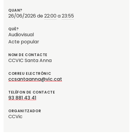
n
?
QUAN?
26/06/2026
de
22:00
a
23:55
QUÈ?
Audiovisual
Acte popular
NOM DE CONTACTE
CCVIC Santa Anna
CORREU ELECTRÒNIC
ccsantaanna@vic.cat
TELÈFON DE CONTACTE
93 881 43 41
ORGANITZADOR
CCVic