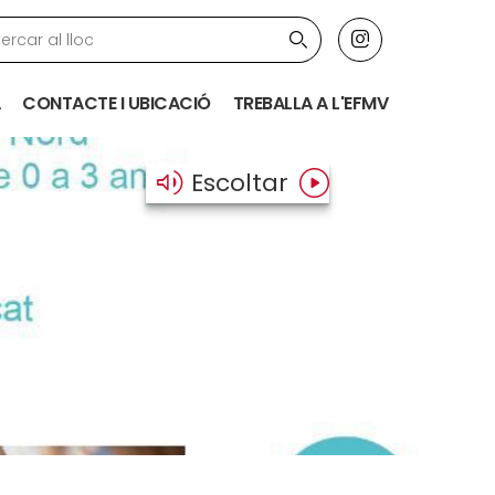
Cercar
i
n
CONTACTE I UBICACIÓ
TREBALLA A L'EFMV
s
t
a
Escoltar
g
r
a
m
ATRIA