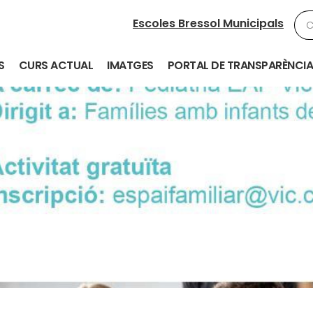
Escoles Bressol Municipals
S
CURS ACTUAL
IMATGES
PORTAL DE TRANSPARÈNCIA
ic “El Remei”
Notícies
Xerrada: PRIMERS AUXILIS EN PEDI