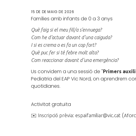
15 DE DE MAIG DE 2026
Famílies amb infants de 0 a 3 anys
Què faig si el meu fill/a s’ennuega?
Com he d’actuar davant d’una caiguda?
I si es crema o es fa un cop fort?
Què puc fer si té febre molt alta?
Com reaccionar davant d’una emergència?
Us convidem a una sessió de "
Primers auxil
Pediatria del EAP Vic Nord, on aprendrem c
quotidianes.
Activitat gratuïta
(Afora
✉️ Inscripció prèvia: espaifamiliar@vic.cat