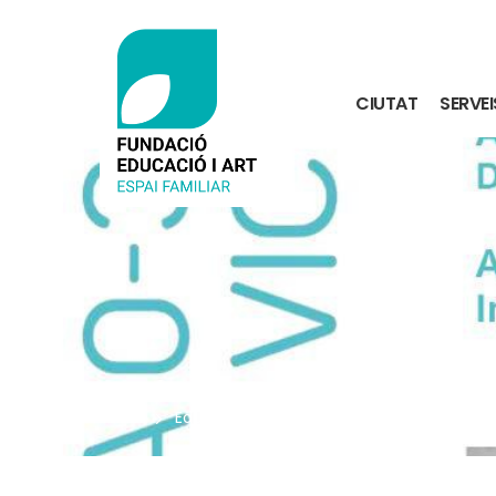
ció de contacte
 a la navegació
r al contingut
CIUTAT
SERVEI
Inici
Educació
Espai familiar municipal de V