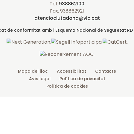
a
Tel.
938862100
t
e
t
t
d
Fax. 938862921
t
b
u
a
a
atenciociutadana@vic.cat
l
e
o
b
g
t
r
o
e
r
k
a
m
Mapa del lloc
Accessibilitat
Contacte
Avís legal
Política de privacitat
Política de cookies