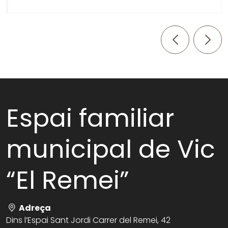
Anterior
Seg
Espai familiar
municipal de Vic
“El Remei”
Adreça
Dins l’Espai Sant Jordi Carrer del Remei, 42