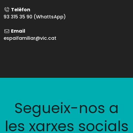
Telèfon
93 315 35 90 (WhattsApp)
Email
espaifamiliar@vic.cat
Ajuntament de Vic 2026
Segueix-nos a
les xarxes socials