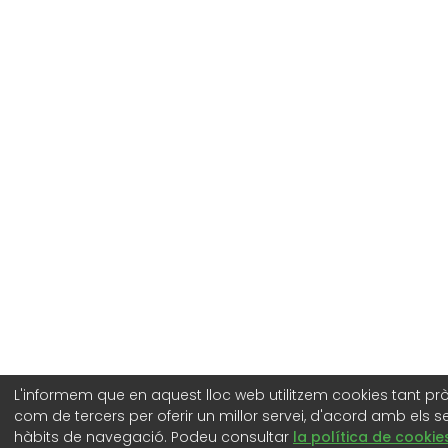
L'informem que en aquest lloc web utilitzem cookies tant pr
com de tercers per oferir un millor servei, d'acord amb els s
hàbits de navegació. Podeu consultar
la política de cookie