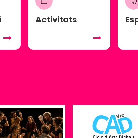
i
Activitats
Es