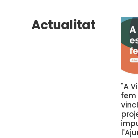
Actualitat
"A V
fem 
vinc
proj
impu
l'Aj