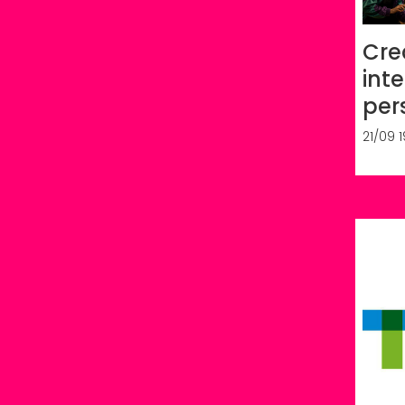
Cre
int
per
21/09 