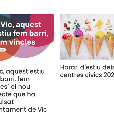
Horari d'estiu del
ic, aquest estiu
centres cívics 20
barri, fem
les" el nou
ecte que ha
lsat
untament de Vic