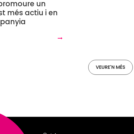
 promoure un
t més actiu i en
panyia
VEURE'N MÉS