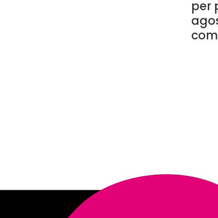
per
agos
com
I
n