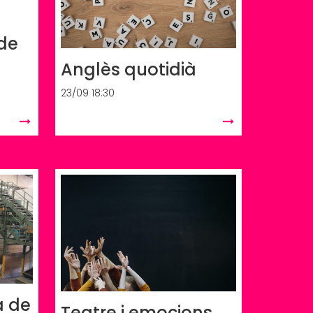
 de
Anglès quotidià
23/09 18:30
a de
Teatre i emocions