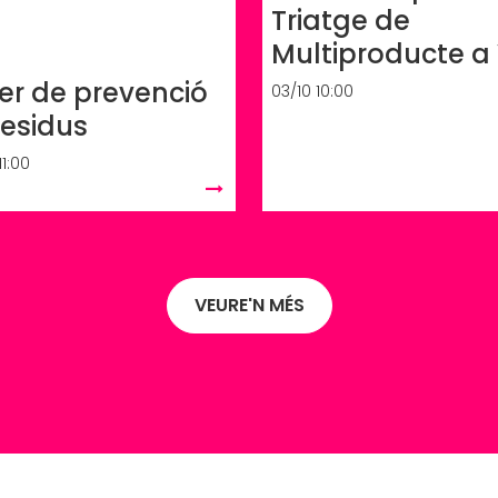
Triatge de
Multiproducte a 
ler de prevenció
03/10 10:00
residus
11:00
VEURE'N MÉS