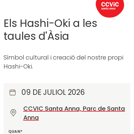
Els Hashi-Oki a les
taules d'Àsia
Símbol cultural i creació del nostre propi
Hashi-Oki.
09 DE JULIOL 2026
CCVIC Santa Anna, Parc de Santa
O
Anna
n
?
QUAN?