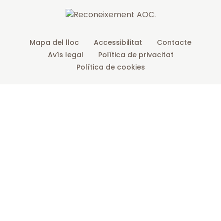
m
Mapa del lloc
Accessibilitat
Contacte
Avís legal
Política de privacitat
Política de cookies