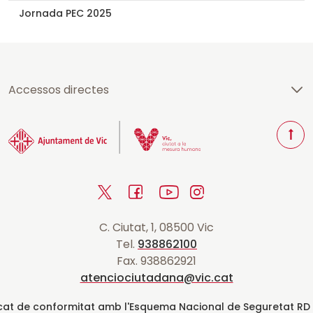
Jornada PEC 2025
Accessos directes
T
o
r
T
F
Y
I
n
a
w
a
o
n
r
C. Ciutat, 1, 08500 Vic
i
c
u
s
a
Tel.
938862100
t
e
t
t
d
Fax. 938862921
t
b
u
a
a
atenciociutadana@vic.cat
l
e
o
b
g
t