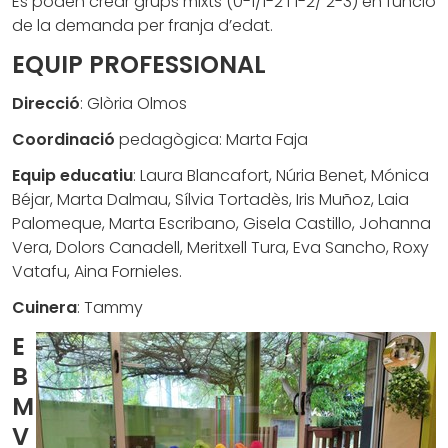
Es poden crear grups mixts (0-1/1-2 i 1-2/ 2-3) en funció
de la demanda per franja d’edat.
EQUIP PROFESSIONAL
Direcció
: Glòria Olmos
Coordinació
pedagògica: Marta Faja
Equip
educatiu
:
Laura Blancafort, Núria Benet, Mónica
Béjar, Marta Dalmau, Sílvia Tortadès, Iris Muñoz, Laia
Palomeque, Marta Escribano, Gisela Castillo, Johanna
Vera, Dolors Canadell, Meritxell Tura, Eva Sancho, Roxy
Vatafu, Aina Fornieles.
Cuinera
: Tammy
E
B
M
V