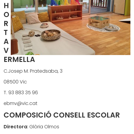
H
O
R
T
A
V
ERMELLA
C.Josep M. Pratedsaba, 3
08500 Vic
T. 93 883 35 96
ebmv@vic.cat
COMPOSICIÓ CONSELL ESCOLAR
Directora
: Glòria Olmos