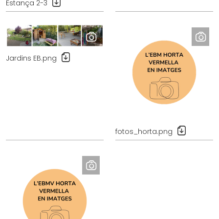
Estança 2-3
a
e
r
c
r
a
e
r
g
r
D
a
Jardins EB.png
e
e
r
g
c
i
a
a
m
r
r
a
i
r
t
m
e
g
a
g
D
e
fotos_horta.png
t
a
e
o
g
r
c
r
e
i
a
i
o
m
r
g
r
a
r
i
i
t
e
n
g
g
g
a
i
e
a
l
n
o