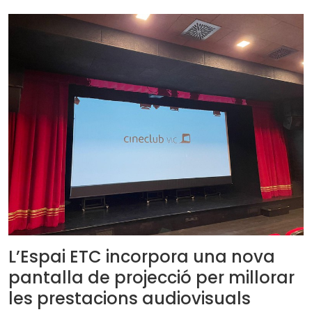
c
a
t
s
L’Espai ETC incorpora una nova
pantalla de projecció per millorar
les prestacions audiovisuals