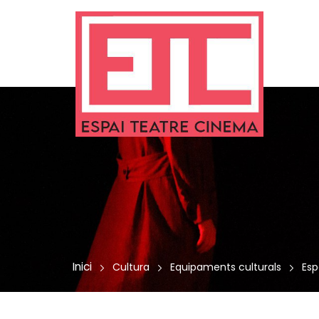
ció de contacte
 a la navegació
r al contingut
Inici
Cultura
Equipaments culturals
Esp