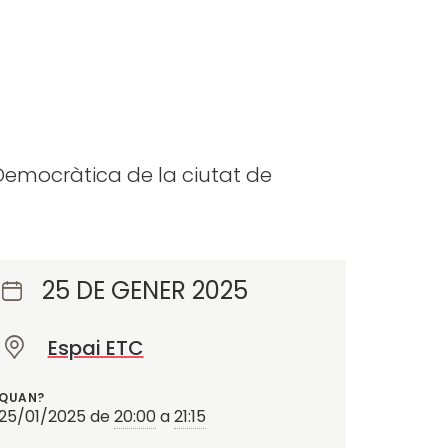
 Democràtica de la ciutat de
25 DE GENER 2025
Espai ETC
O
n
QUAN?
?
25/01/2025
de
20:00
a
21:15