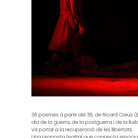
36 poemes a partir del 36, de Ricard Creus (
dia de la guerra, de la postguerra i de la llui
va portar a la recuperació de les llibertats.
Una proposta teatral que connecta emocio