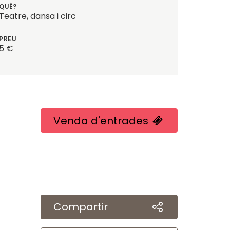
QUÈ?
Teatre, dansa i circ
PREU
5 €
Venda d'entrades
Compartir