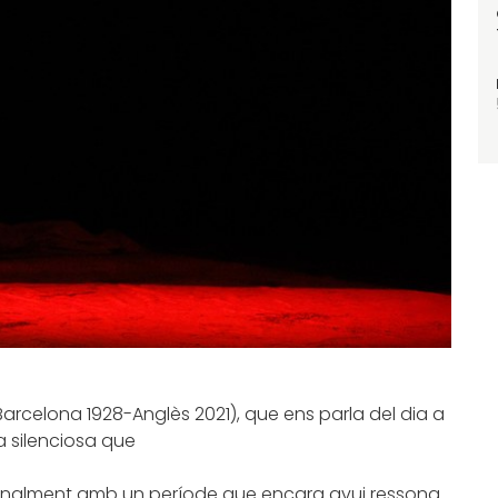
Barcelona 1928-Anglès 2021), que ens parla del dia a
ta silenciosa que
nalment amb un període que encara avui ressona