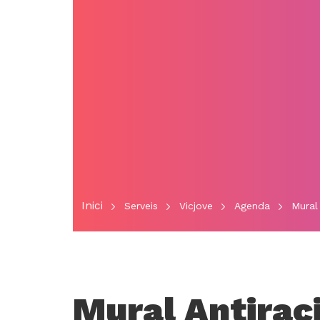
Inici
Serveis
Vicjove
Agenda
Mural 
Mural Antirac