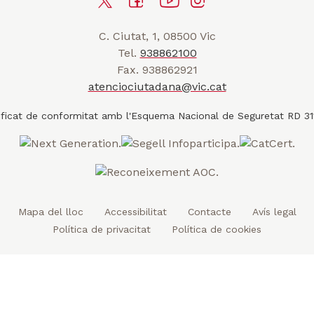
T
F
Y
I
n
a
w
a
o
n
r
C. Ciutat, 1, 08500 Vic
i
c
u
s
a
Tel.
938862100
t
e
t
t
d
Fax. 938862921
t
b
u
a
a
atenciociutadana@vic.cat
l
e
o
b
g
t
r
o
e
r
k
a
m
Mapa del lloc
Accessibilitat
Contacte
Avís legal
Política de privacitat
Política de cookies