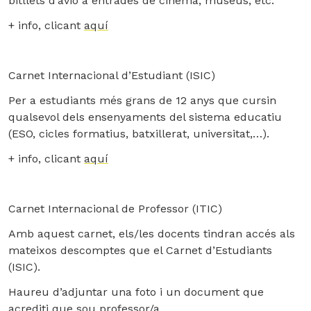
bitllets d’avió a entrades de cinema, museus, etc.
+ info, clicant
aquí
Carnet Internacional d’Estudiant (ISIC)
Per a estudiants més grans de 12 anys que cursin
qualsevol dels ensenyaments del sistema educatiu
(ESO, cicles formatius, batxillerat, universitat,…).
+ info, clicant
aquí
Carnet Internacional de Professor (ITIC)
Amb aquest carnet, els/les docents tindran accés als
mateixos descomptes que el Carnet d’Estudiants
(ISIC).
Haureu d’adjuntar una foto i un document que
acrediti que sou professor/a.