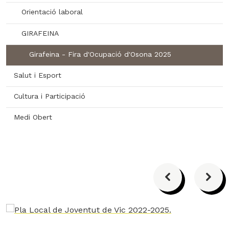
Orientació laboral
GIRAFEINA
Girafeina - Fira d'Ocupació d'Osona 2025
Salut i Esport
Cultura i Participació
Medi Obert
Anterior
Segü