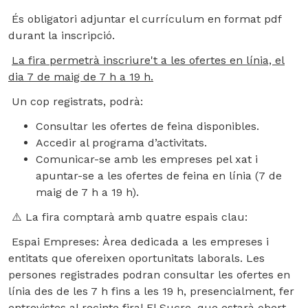
És obligatori adjuntar el currículum
en format pdf
durant la inscripció.
La fira permetrà inscriure't a les ofertes en línia, el
dia 7 de maig de 7 h a 19 h.
Un cop registrats, podrà:
Consultar les ofertes de feina disponibles.
Accedir al programa d’activitats.
Comunicar-se amb les empreses pel xat i
apuntar-se a les ofertes de feina en línia (7 de
maig de 7 h a 19 h).
⚠️
La fira comptarà amb quatre espais clau:
Espai Empreses:
Àrea dedicada a les empreses i
entitats que ofereixen oportunitats laborals. Les
persones registrades podran consultar les ofertes en
línia des de les 7 h fins a les 19 h, presencialment, fer
entrevistes al recinte firal El Sucre, que estarà obert