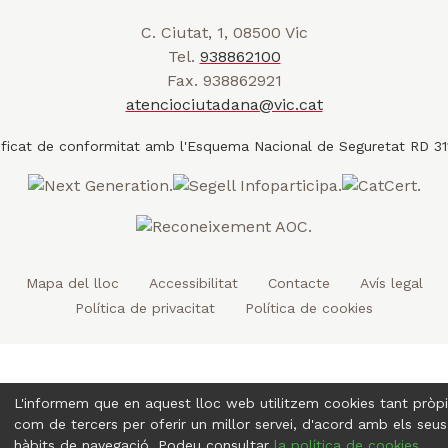
a
w
a
o
n
r
C. Ciutat, 1, 08500 Vic
i
c
u
s
a
Tel.
938862100
t
e
t
t
d
Fax. 938862921
t
b
u
a
a
atenciociutadana@vic.cat
l
e
o
b
g
t
r
o
e
r
k
a
m
Mapa del lloc
Accessibilitat
Contacte
Avís legal
Política de privacitat
Política de cookies
L'informem que en aquest lloc web utilitzem cookies tant pròp
com de tercers per oferir un millor servei, d'acord amb els seus
hàbits de navegació. Podeu consultar
la política de cookies