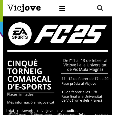
ació de contacte
r a la navegació
ar al contingut
Obr
Alternar menú
Inici
Serveis
Vicjove
Actualitat