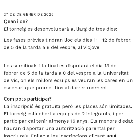
27 DE DE GENER DE 2025
Quan i on?
El torneig es desenvoluparà al llarg de tres dies:
Les fases prèvies tindran lloc els dies 11 i 12 de febrer,
de 5 de la tarda a 8 del vespre, al Vicjove.
Les semifinals i la final es disputarà el dia 13 de
febrer de 5 de la tarda a 8 del vespre a la Universitat
de Vic, on els millors equips es veuran les cares en un
escenari que promet fins al darrer moment.
Com pots participar?
La inscripció és gratuïta però les places són limitades.
El torneig està obert a equips de 2 integrants, i per
participar cal tenir almenys 16 anys. Els menors d’edat
hauran d’aportar una autorització parental per
inscriure’s. Enllaç a les inscripcions clicant
aquí
.