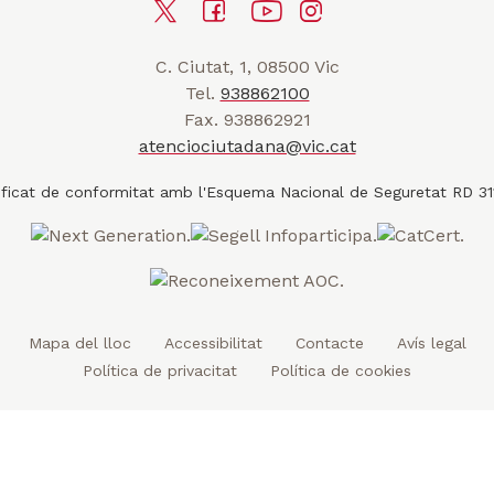
T
F
Y
I
n
a
w
a
o
n
r
C. Ciutat, 1, 08500 Vic
i
c
u
s
a
Tel.
938862100
t
e
t
t
d
Fax. 938862921
t
b
u
a
a
atenciociutadana@vic.cat
l
e
o
b
g
t
r
o
e
r
k
a
m
Mapa del lloc
Accessibilitat
Contacte
Avís legal
Política de privacitat
Política de cookies