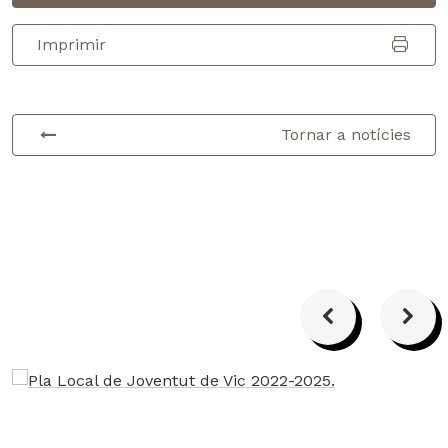
Imprimir
Tornar a notícies
Anterior
Segü