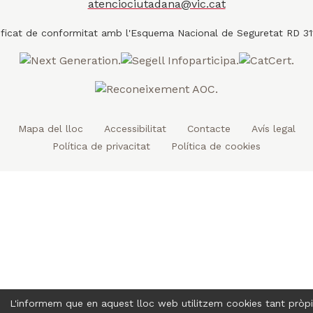
t
b
u
a
a
atenciociutadana@vic.cat
l
e
o
b
g
t
r
o
e
r
k
a
m
Mapa del lloc
Accessibilitat
Contacte
Avís legal
Política de privacitat
Política de cookies
L'informem que en aquest lloc web utilitzem cookies tant pròp