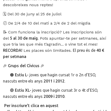
descobreixes nous reptes!
🗓️
Del 30 de juny al 25 de juliol
🕖
De 2/4 de 10 del matí a 2/4 de 2 del migdia
📝 Com funciona la inscripció? Les inscripcions són
del
5 al 30 de maig
. Pots apuntar-te per setmanes, així
que tria les que més t’agradin... o vine tot el mes!
RECORDA!
Les places són limitades.
El preu és de
40 €
per setmana
🎉 Grups del Cívicus 🎉
🟠 Estiu L-
joves que hagin cursat 1r o 2n d’ESO,
nascuts entre els anys
2011 i 2012
.
🟣 Estiu XL-
joves que hagin cursat 3r o 4t d’ESO,
nascuts entre els anys
2009 i 2010
.
Per inscriure't clica en aquest