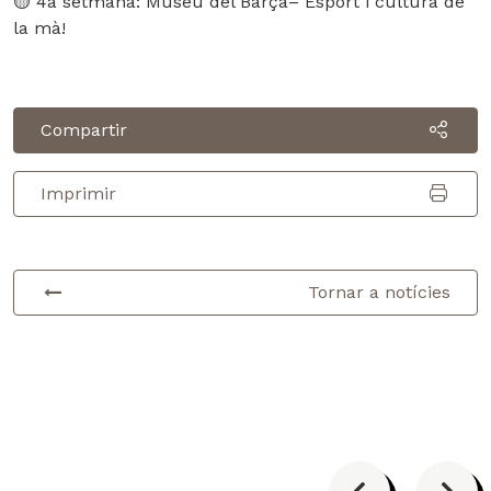
🟡 4a setmana: Museu del Barça– Esport i cultura de
la mà!
Compartir
Imprimir
Tornar a notícies