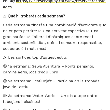
enllaç:
https://vic.reservaplay.cat/view/reserves/activid
ades
⚠️
Què hi trobaràs cada setmana?
Cada setmana tindràs una combinació d’activitats que
no et pots perdre: ✅ Una activitat esportiva ✅ Una
gran sortida ✅ Tallers i dinàmiques sobre medi
ambient, sostenibilitat, cuina i consum responsable,
cooperació i molt més!
🎉 Les sortides top d’aquest estiu:
🟡 1a setmana: Selva Aventura – Ponts penjants,
camins aeris, jocs d’equilibri!
🟡 2a setmana: Festiueja’t – Participa en la trobada
jove de l’estiu!
🟡 3a setmana: Water World – Un dia a tope entre
tobogans i piscines!