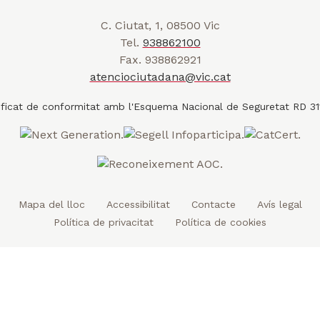
a
w
a
o
n
r
C. Ciutat, 1, 08500 Vic
i
c
u
s
a
Tel.
938862100
t
e
t
t
d
Fax. 938862921
t
b
u
a
a
atenciociutadana@vic.cat
l
e
o
b
g
t
r
o
e
r
k
a
m
Mapa del lloc
Accessibilitat
Contacte
Avís legal
Política de privacitat
Política de cookies