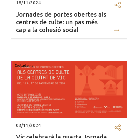
18/11/2024
Compartir
Jornades de portes obertes als
centres de culte: un pas més
cap a la cohesió social
Ciutadania
03/11/2024
Compartir
Vic celebrarà la quarta Jornada