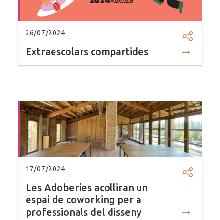
26/07/2024
Comparti
Extraescolars compartides
Ciutadania
17/07/2024
Compartir
Les Adoberies acolliran un
espai de coworking per a
professionals del disseny