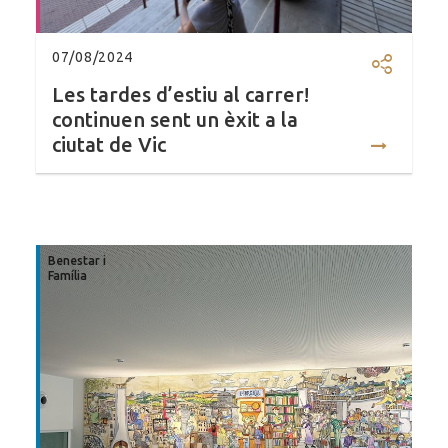
07/08/2024
Compartir
Les tardes d’estiu al carrer!
continuen sent un èxit a la
ciutat de Vic
Benestar i
Família