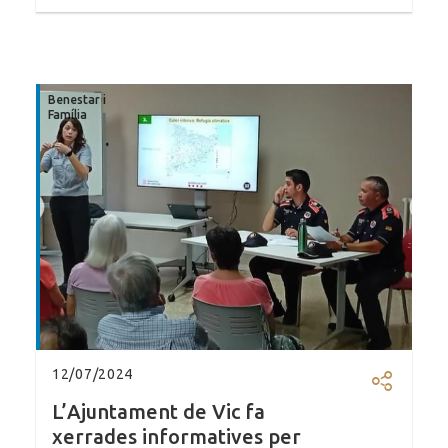
Benestar i
Família
12/07/2024
Compartir
L’Ajuntament de Vic fa
xerrades informatives per