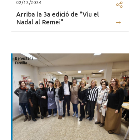
02/12/2024
Compartir
Arriba la 3a edició de "Viu el
Nadal al Remei"
Benestar i
Família