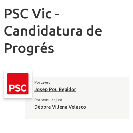
PSC Vic -
Candidatura de
Progrés
I
Portaveu
Josep Pou Regidor
n
Portaveu adjunt
Débora Villena Velasco
f
o