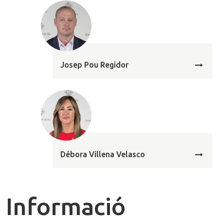
R
e
g
Josep Pou Regidor
i
d
o
r
s
Débora Villena Velasco
Informació