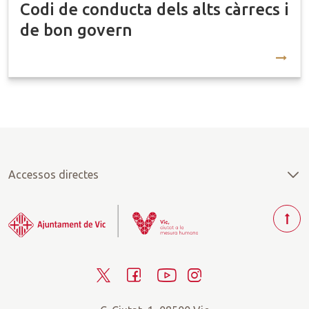
Codi de conducta dels alts càrrecs i
de bon govern
Accessos directes
T
o
r
T
F
Y
I
n
a
w
a
o
n
r