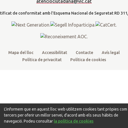
a
atenciociutadana@vic.cat
l
e
o
b
g
t
r
o
e
r
k
a
m
Mapa del lloc
Accessibilitat
Contacte
Avís legal
Política de privacitat
Política de cookies
L'informem que en aquest lloc web utilitzem cookies tant pròpies com
tercers per oferir un millor servei, d'acord amb els seus hàbits de
navegació. Podeu consultar
la política de cookies