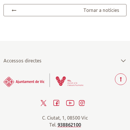
Tornar a notícies
Accessos directes
T
o
r
T
F
Y
I
n
a
w
a
o
n
r
C. Ciutat, 1, 08500 Vic
i
c
u
s
a
Tel.
938862100
t
e
t
t