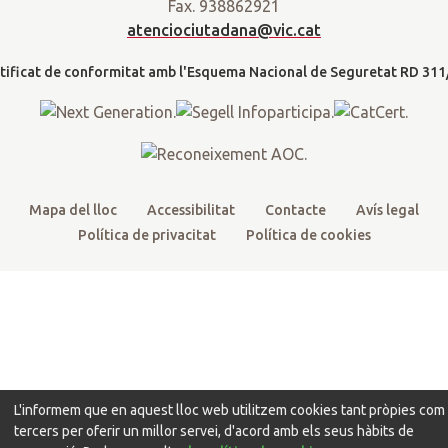
d
Fax. 938862921
t
b
u
a
a
atenciociutadana@vic.cat
l
e
o
b
g
t
r
o
e
r
k
a
m
Mapa del lloc
Accessibilitat
Contacte
Avís legal
Política de privacitat
Política de cookies
L'informem que en aquest lloc web utilitzem cookies tant pròpies com
tercers per oferir un millor servei, d'acord amb els seus hàbits de