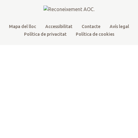
m
Mapa del lloc
Accessibilitat
Contacte
Avís legal
Política de privacitat
Política de cookies