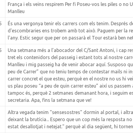
França i els veïns respirem Per fi Poseu-vos les piles o no
Manlleu
5
És una vergonya tenir els carrers com els tenim. Després 
d'escombraries ens trobem amb tot això. Paguem per la rec
l'any. Estic segur que per on passarà el Tour estarà ben net.
5
Una setmana més a l’abocador del C/Sant Antoni, i cap re
tret els contenidors del passeig i estant tots al nostre carr
Manlleu i mig passeig ha de venir abocar aquí. Susposo qu
peu de Carrer” que no teniu temps de contestar mails ni in
carrer concret el que esteu, perquè en el nostre no us hi ve
us plau poseu “a peu de quin carrer esteu” així us passem 
tampoc és, perquè 2 setmanes demanant hora, i seguim es
secretaria. Apa, fins la setmana que ve!
Altra vegada tenim "sensesostres" dormin al portal, i altr
deixant la brutícia... Espero que un cop més la resposta no s
estat desallotjat i netejat." perquè al dia següent, hi tornen