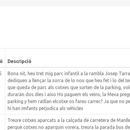
ió
Descripció
5
Bona nit, heu tret mig parc infantil a la rambla Josep Tarra
dediquen a llençar la sorra de lo nou que heu fet i lo del t
que queda de parc als cotxes que surten de la parking, vo
durarán dos dies i aixo Ho paguem els veins, la Meva pregu
parking y hem ratllan elcotxe os fareu carrec? Ja que no 
hi han imfants perjudica als vehicles
Treure cotxes aparcats a la calçada de carretera de Manlle
perquè cotxes no aparquin vorera, treura la parada bus de