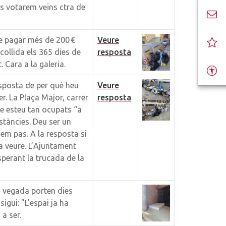
 Us votarem veïns ctra de
de pagar més de 200 €
Veure
ollida els 365 dies de
resposta
 Cara a la galeria.
sposta de per què heu
Veure
er. La Plaça Major, carrer
resposta
e esteu tan ocupats “a
stàncies. Deu ser un
iem pas. A la resposta si
a veure. L’Ajuntament
perant la trucada de la
a vegada porten dies
igui: "L'espai ja ha
 a ser.