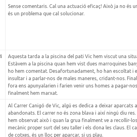
Sense comentaris. Cal una actuació eficaç! Això ja no és un 
és un problema que cal solucionar.
4
Aquesta tarda a la piscina del pati Vic hem viscut una sit
Estàvem a la piscina quan hem vist dues marroquines ban
ho hem comentat. Desafortunadament, ho han escoltat i 
insultar i a parlar-nos de males maneres, cridant-nos. Fina
fora ens apunyalarien i farien venir uns homes a pagar-nos
finalment hem marxat.
Al Carrer Canigó de Vic, algú es dedica a deixar aparcats a
abandonats. El carrer no és zona blava i així ningú diu res
hem observat això i quan la grua finalment ve a recollir-l
mecànic proper surt del seu taller i els dona les claus. El c
de cotxes, és un lloc per aparcar, si us plau.