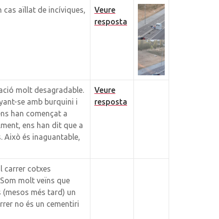
cas aïllat de incíviques,
Veure
resposta
uació molt desagradable.
Veure
yant-se amb burquini i
resposta
ens han començat a
lment, ens han dit que a
. Això és inaguantable,
l carrer cotxes
. Som molt veïns que
os (mesos més tard) un
arrer no és un cementiri