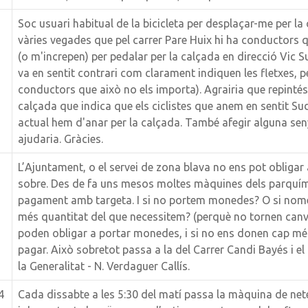
Soc usuari habitual de la bicicleta per desplaçar-me per la 
vàries vegades que pel carrer Pare Huix hi ha conductors
(o m'increpen) per pedalar per la calçada en direcció Vic Sud
va en sentit contrari com clarament indiquen les fletxes, 
conductors que això no els importa). Agrairia que repintéss
calçada que indica que els ciclistes que anem en sentit S
actual hem d'anar per la calçada. També afegir alguna seny
ajudaria. Gràcies.
L’Ajuntament, o el servei de zona blava no ens pot obliga
sobre. Des de fa uns mesos moltes màquines dels parquí
pagament amb targeta. I si no portem monedes? O si no
més quantitat del que necessitem? (perquè no tornen canvi
poden obligar a portar monedes, i si no ens donen cap més
pagar. Això sobretot passa a la del Carrer Candi Bayés i el
la Generalitat - N. Verdaguer Callís.
4
Cada dissabte a les 5:30 del matí passa la màquina de nete