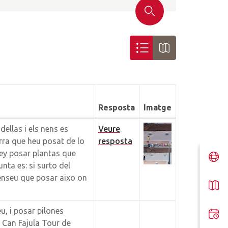
Cercar
Llistat
Mapa
Resposta
Imatge
dellas i els nens es
Veure
erra que heu posat de lo
resposta
ley posar plantas que
nta es: si surto del
penseu que posar aixo on
u, i posar pilones
 Can Fajula Tour de