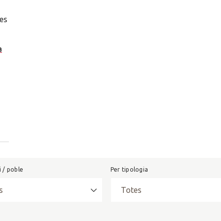
 es
a
i / poble
Per tipologia