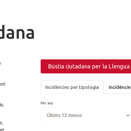
adana
a
Bústia ciutadana per la Llengua
ant
Incidències per tipologia
Incidèncie
Per any
hi
s,
per