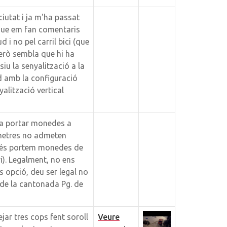
ciutat i ja m'ha passat
 que em fan comentaris
 i no pel carril bici (que
però sembla que hi ha
iu la senyalització a la
ud amb la configuració
alització vertical
r a portar monedes a
metres no admeten
més portem monedes de
). Legalment, no ens
 opció, deu ser legal no
 de la cantonada Pg. de
jar tres cops fent soroll
Veure