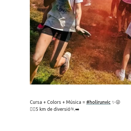
Cursa + Colors + Música =
#holirunvic
✨😜
🏃‍♀️5 km de diversió🏃‍➡️