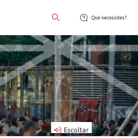
Què necessites?
Obrir Cercador
Escoltar