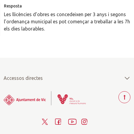
Resposta
Les llicències d’obres es concedeixen per 3 anys i segons
l’ordenança municipal es pot començar a treballar a les 7h
els dies laborables.
Accessos directes
T
o
r
T
F
Y
I
n
a
w
a
o
n