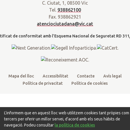
r
C. Ciutat, 1, 08500 Vic
i
c
u
s
a
Tel.
938862100
t
e
t
t
d
Fax. 938862921
t
b
u
a
a
atenciociutadana@vic.cat
l
e
o
b
g
t
r
o
e
r
k
a
m
Mapa del lloc
Accessibilitat
Contacte
Avís legal
Política de privacitat
Política de cookies
L'informem que en aquest lloc web utilitzem cookies tant pròpies com
tercers per oferir un millor servei, d'acord amb els seus hàbits de
navegació. Podeu consultar
la política de cookies