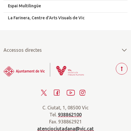
Espai Multilingüe
La Farinera, Centre d'Arts Visuals de Vic
Accessos directes
T
o
r
T
F
Y
I
n
a
w
a
o
n
r
C. Ciutat, 1, 08500 Vic
i
c
u
s
a
Tel.
938862100
t
e
t
t
d
Fax. 938862921
t
b
u
a
a
atenciociutadana@vic.cat