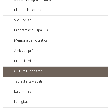
a
n
g
l
t
a
e
El so de les cases
g
l
o
e
r
Vic City Lab
o
i
r
g
Programació Espai ETC
i
i
g
Memòria democràtica
n
i
a
n
Amb veu pròpia
l
a
l
Projecte Ateneu
Cultura i Benestar
Taula d'arts visuals
Llegim més
La digital