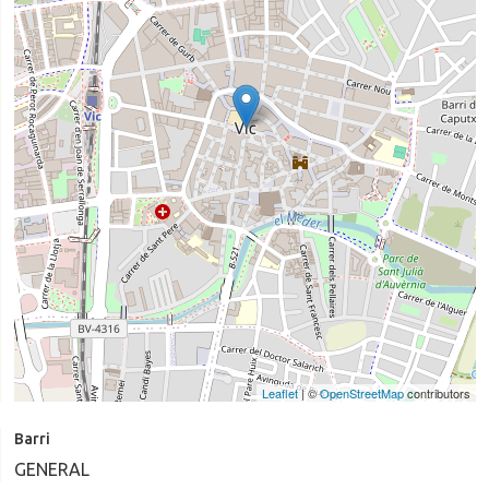
Leaflet
| ©
OpenStreetMap
contributors
Barri
GENERAL