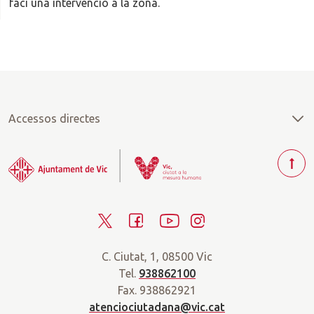
faci una intervenció a la zona.
Accessos directes
T
o
r
T
F
Y
I
n
a
w
a
o
n
r
C. Ciutat, 1, 08500 Vic
i
c
u
s
a
Tel.
938862100
t
e
t
t
d
Fax. 938862921
t
b
u
a
a
atenciociutadana@vic.cat