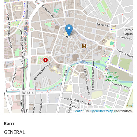
Leaflet
| ©
OpenStreetMap
contributors
Barri
GENERAL