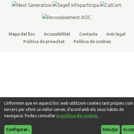
k
a
m
Mapa del lloc
Accessibilitat
Contacte
Avís legal
Política de privacitat
Política de cookies
L'informem que en aquest lloc web utilitzem cookies tant pròpies com
tercers per oferir un millor servei, d'acord amb els seus hàbits de
navegació. Podeu consultar
la política de cookies
Configurar
...
Rebutjar
Accep