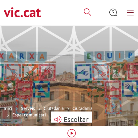
mació de contacte
ar a la navegació
tar al contingut
Alt
Obrir Cercador
Inici
Serveis
Ciutadania
Ciutadania
Espai comunitari
Escoltar