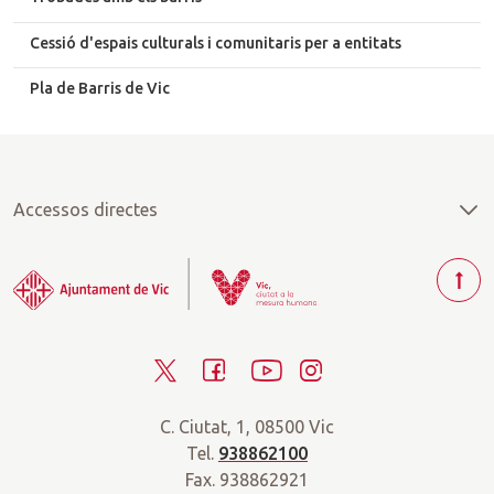
Cessió d'espais culturals i comunitaris per a entitats
Pla de Barris de Vic
Accessos directes
T
o
r
T
F
Y
I
n
a
w
a
o
n
r
C. Ciutat, 1, 08500 Vic
i
c
u
s
a
Tel.
938862100
t
e
t
t
d
Fax. 938862921