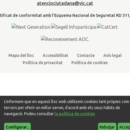
t
b
u
a
a
atenciociutadana@vic.cat
l
e
o
b
g
t
r
o
e
r
k
a
m
Mapa del lloc
Accessibilitat
Contacte
Avís legal
Política de privacitat
Política de cookies
L'informem que en aquest lloc web utilitzem cookies tant pròpies com
tercers per oferir un millor servei, d'acord amb els seus hàbits de
navegació. Podeu consultar
la política de cookies
Configurar
...
Rebutjar
Accep