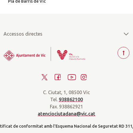
Pla de Barris de Vic
Accessos directes
T
o
r
T
F
Y
I
n
a
w
a
o
n
r
C. Ciutat, 1, 08500 Vic
i
c
u
s
a
Tel.
938862100
t
e
t
t
d
Fax. 938862921
t
b
u
a
a
atenciociutadana@vic.cat
l
e
o
b
g
t
r
o
e
r