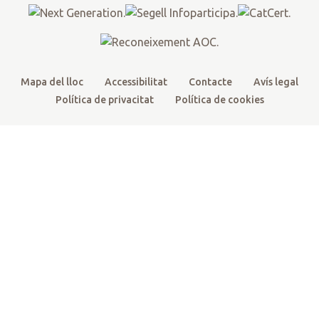
k
a
m
Mapa del lloc
Accessibilitat
Contacte
Avís legal
Política de privacitat
Política de cookies