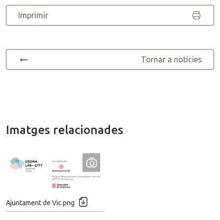
Imprimir
Tornar a notícies
Imatges relacionades
D
Ajuntament de Vic.png
e
c