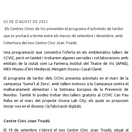
02 DE D’AGOST DE 2022
Els Centres Cívics de Vic presenten el programa d'activitats de tardor
que es portarà a terme entre els mesos de setembre i desembre, amb
l’obertura del nou Centre Cívic Joan Triadú.
Una programació que concentra l'oferta en els emblemàtics tallers de
CCVIC, però on també i trobarem algunes xerrades i col·laboracions amb
entitats de la ciutat com La Farinera, Institut del Teatre de Vic (APAE),
MEV Museu d’Art Medieval, Mengem Osona i Casal Claret.
El programa de tardor dels CCVic presenta activitats en el marc de la
campanya ‘Suma’t al Zero‘, amb tallers inclosos a la Campanya contra el
malbaratament alimentari i la Setmana Europea de la Prevenció de
Residus. També hi podeu trobar dos tallers gratuïts al CCVIC Can Pau
Raba en el marc del projecte Osona Lab City, els quals us proposen
iniciar-vos en el disseny i la fabricació digitals.
Centre Cívic Joan Triadú
El 19 de setembre s’obrirà el nou Centre Cívic Joan Triadú, situat al