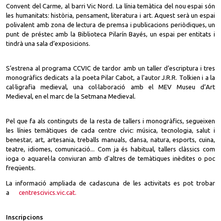
Convent del Carme, al barri Vic Nord. La línia temàtica del nou espai són
les humanitats: història, pensament, literatura i art. Aquest serà un espai
polivalent amb zona de lectura de premsa i publicacions periòdiques, un
punt de préstec amb la Biblioteca Pilarín Bayés, un espai per entitats i
tindrà una sala d’exposicions.
S’estrena al programa CCVIC de tardor amb un taller d’escriptura i tres
monogràfics dedicats a la poeta Pilar Cabot, a l’autor J.R.R. Tolkien i a la
cal·ligrafia medieval, una col·laboració amb el MEV Museu d’Art
Medieval, en el marc de la Setmana Medieval.
Pel que fa als continguts de la resta de tallers i monogràfics, segueixen
les línies temàtiques de cada centre cívic: música, tecnologia, salut i
benestar, art, artesania, treballs manuals, dansa, natura, esports, cuina,
teatre, idiomes, comunicació... Com ja és habitual, tallers clàssics com
ioga o aquarel·la conviuran amb d'altres de temàtiques inèdites o poc
freqüents.
La informació ampliada de cadascuna de les activitats es pot trobar
a
centrescivics.vic.cat.
Inscripcions