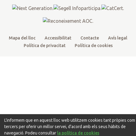
r
o
e
r
k
a
m
Mapa del lloc
Accessibilitat
Contacte
Avís legal
Política de privacitat
Política de cookies
L'informem que en aquest lloc web utilitzem cookies tant pròpies com
tercers per oferir un millor servei, d'acord amb els seus hàbits de
navegació. Podeu consultar
la política de cookies